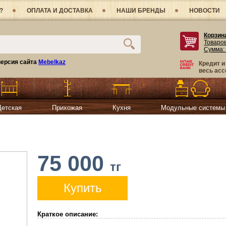
?
ОПЛАТА И ДОСТАВКА
НАШИ БРЕНДЫ
НОВОСТИ
Корзин
Товаро
Сумма:
ерсия сайта
Mebelkaz
Кредит и
весь асс
Детская
Прихожая
Кухня
Модульные системы
75 000
тг
Купить
Краткое описание: