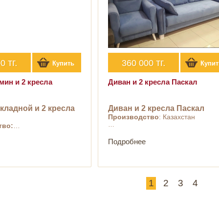
тг.
тг.
00
360 000
Купить
Купит
мин и 2 кресла
Диван и 2 кресла Паскал
кладной и 2 кресла
Диван и 2 кресла Паскал
Производство
: Казахстан
…
тво:
…
Подробнее
1
2
3
4