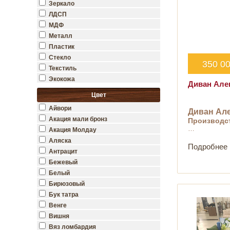
Зеркало
ЛДСП
МДФ
Металл
Пластик
Стекло
350 0
Текстиль
Экокожа
Диван Але
Цвет
Айвори
Диван Але
Акация мали бронз
Производс
…
Акация Молдау
Аляска
Подробнее
Антрацит
Бежевый
Белый
Бирюзовый
Бук татра
Венге
Вишня
Вяз ломбардия