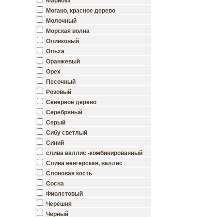
Мариока
Могано, красное дерево
Молочный
Морская волна
Оливковый
Ольха
Оранжевый
Орех
Песочный
Розовый
Северное дерево
Серебряный
Серый
Сибу светлый
Синий
слива валлис -комбинированный
Слива венгерская, валлис
Слоновая кость
Сосна
Фиолетовый
Черешня
Чёрный