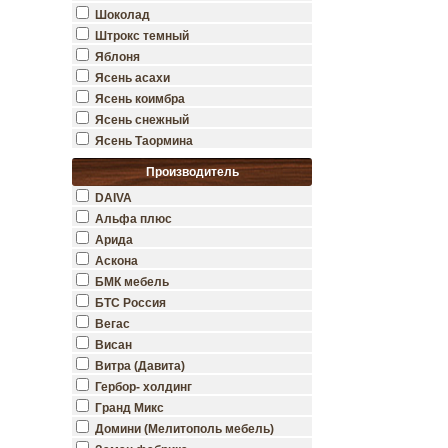
Шоколад
Штрокс темный
Яблоня
Ясень асахи
Ясень коимбра
Ясень снежный
Ясень Таормина
Производитель
DAIVA
Альфа плюс
Арида
Аскона
БМК мебель
БТС Россия
Вегас
Висан
Витра (Давита)
Гербор- холдинг
Гранд Микс
Домини (Мелитополь мебель)