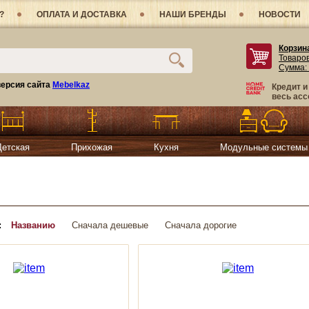
?
ОПЛАТА И ДОСТАВКА
НАШИ БРЕНДЫ
НОВОСТИ
Корзин
Товаро
Сумма:
ерсия сайта
Mebelkaz
Кредит и
весь асс
Детская
Прихожая
Кухня
Модульные системы
:
Названию
Сначала дешевые
Сначала дорогие