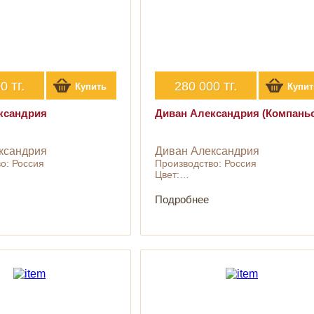
тг.
тг.
00
280 000
Купить
Купит
ксандрия
Диван Александрия (Компань
ксандрия
Диван Александрия
о: Россия
Производство: Россия
Цвет:…
Подробнее