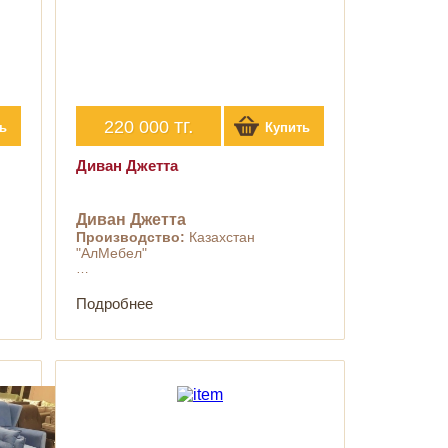
тг.
220 000
ь
Купить
Диван Джетта
Диван Джетта
Производство:
Казахстан
"АлМебел"
…
Подробнее