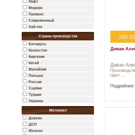
Лофт
Модерн
Прованс
Современный
Хай-тек
Страна производства
280 0
Беларусь
Диван Але
Казахстан
Киргизия
Китай
Диван Але
Малайзия
Производств
Цвет:…
Польша
Россия
Подробнее
Сербия
Турция
Украина
Материал
Дерево
ДСП
Железо