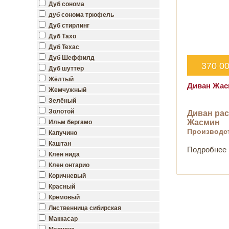
Дуб сонома
дуб сонома трюфель
Дуб стирлинг
Дуб Тахо
Дуб Техас
Дуб Шеффилд
370 0
Дуб шуттер
Жёлтый
Диван Жас
Жемчужный
Зелёный
Золотой
Диван рас
Жасмин
Ильм бергамо
Производс
Капучино
Каштан
Подробнее
Клен нида
Клен онтарио
Коричневый
Красный
Кремовый
Лиственница сибирская
Маккасар