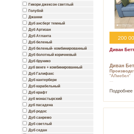
Гикори джексон светлый
Голубой
Джанни
Дуб ансберг темный
Дуб Артизан
Дуб Атланта
200 0
Дуб беленый
Дуб беленый- комбинированный
Диван Бет
Дуб болотный коричневый
Дуб брунико
Диван Бе
дуб венге + комбинированный
Производс
Дуб Галифакс
"АЛмебел"
Дуб кантербери
…
Дуб карабельный
Подробнее
Дуб крафт
дуб монастырский
дуб пасадена
Дуб родос
Дуб санремо
Дуб светлый
Дуб седан