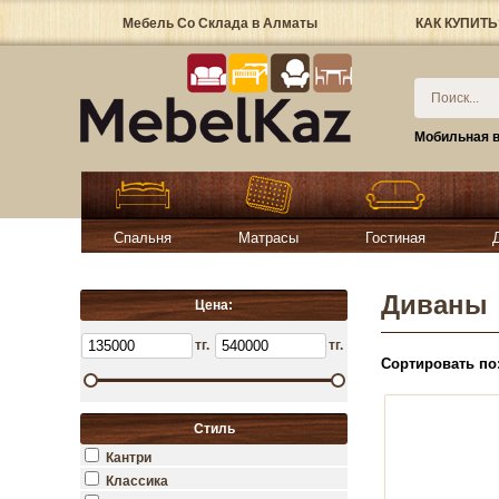
Мебель Со Склада в Алматы
КАК КУПИТЬ
Мобильная в
Спальня
Матрасы
Гостиная
Диваны
Цена:
тг.
тг.
Сортировать по
Стиль
Кантри
Классика