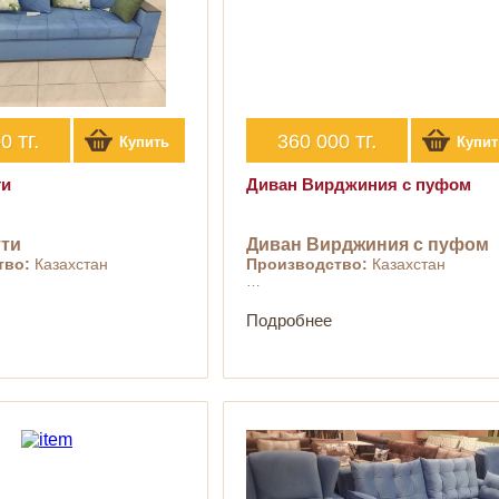
тг.
тг.
00
360 000
Купить
Купит
ти
Диван Вирджиния с пуфом
тти
Диван Вирджиния с пуфом
тво:
Казахстан
Производство:
Казахстан
…
Подробнее