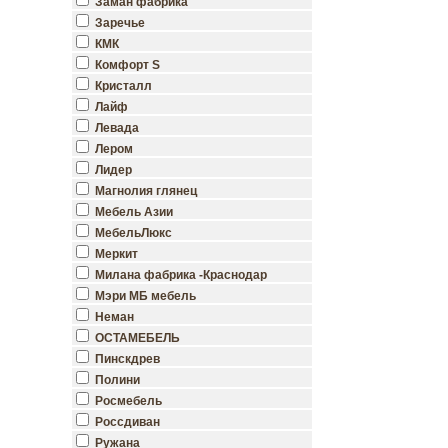
Заман фабрика
Заречье
КМК
Комфорт S
Кристалл
Лайф
Левада
Лером
Лидер
Магнолия глянец
Мебель Азии
МебельЛюкс
Меркит
Милана фабрика -Краснодар
Мэри МБ мебель
Неман
ОСТАМЕБЕЛЬ
Пинскдрев
Полини
Росмебель
Россдиван
Ружана