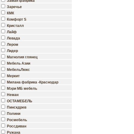
Заман фабрика
Заречье
КМК
Комфорт S
Кристалл
Лайф
Левада
Лером
Лидер
Магнолия глянец
Мебель Азии
МебельЛюкс
Меркит
Милана фабрика -Краснодар
Мэри МБ мебель
Неман
ОСТАМЕБЕЛЬ
Пинскдрев
Полини
Росмебель
Россдиван
Ружана