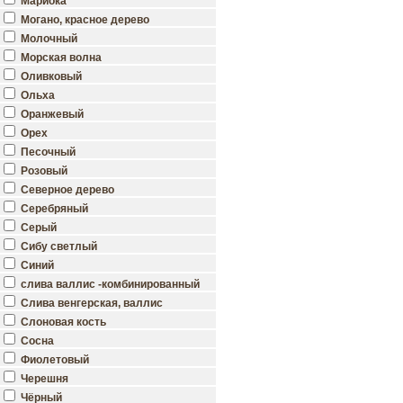
Мариока
Могано, красное дерево
Молочный
Морская волна
Оливковый
Ольха
Оранжевый
Орех
Песочный
Розовый
Северное дерево
Серебряный
Серый
Сибу светлый
Синий
слива валлис -комбинированный
Слива венгерская, валлис
Слоновая кость
Сосна
Фиолетовый
Черешня
Чёрный