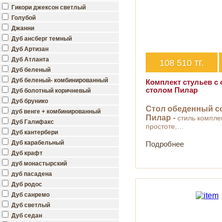
Гикори джексон светлый
Голубой
Джанни
Дуб ансберг темный
Дуб Артизан
Дуб Атланта
тг.
108 510
Дуб беленый
Дуб беленый- комбинированный
Комплект стульев с
столом Пилар
Дуб болотный коричневый
Дуб брунико
Стол обеденный с
дуб венге + комбинированный
Пилар -
cтиль компле
Дуб Галифакс
простоте,…
Дуб кантербери
Дуб карабельный
Подробнее
Дуб крафт
дуб монастырский
дуб пасадена
Дуб родос
Дуб санремо
Дуб светлый
Дуб седан