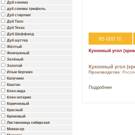
Дуб сонома
дуб сонома трюфель
Дуб стирлинг
Дуб Тахо
Дуб Техас
Дуб Шеффилд
тг.
85 000
Дуб шуттер
Жёлтый
Кухонный угол (хром
Жемчужный
Зелёный
Золотой
Кухонный угол (хр
Производство
: Росси
Ильм бергамо
…
Капучино
Каштан
Подробнее
Клен нида
Клен онтарио
Коричневый
Красный
Кремовый
Лиственница сибирская
Маккасар