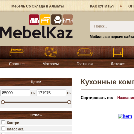
Мебель Со Склада в Алматы
КАК КУПИТЬ?
ОП
Мобильная версия сайт
Спальня
Матрасы
Гостиная
Детская
Кухонные комп
Цена:
тг.
тг.
Сортировать по:
Названи
Стиль
Кантри
Классика