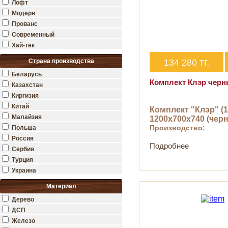
Лофт
Модерн
Прованс
Современный
Хай-тек
тг.
Страна производства
134 280
Беларусь
Комплект Клэр чер
Казахстан
Киргизия
Китай
Комплект "Клэр" (1
Малайзия
1200х700х740 (чер
Производство:
…
Польша
Россия
Подробнее
Сербия
Турция
Украина
Материал
Дерево
ДСП
Железо