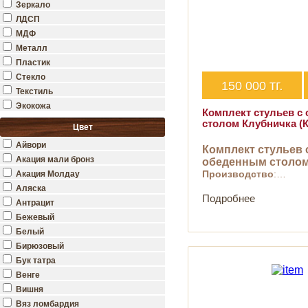
Зеркало
ЛДСП
МДФ
Металл
Пластик
Стекло
тг.
150 000
Текстиль
Экокожа
Комплект стульев с
столом Клубничка (К
Цвет
Айвори
Комплект стульев 
Акация мали бронз
обеденным столо
Производство
:…
Акация Молдау
Аляска
Подробнее
Антрацит
Бежевый
Белый
Бирюзовый
Бук татра
Венге
Вишня
Вяз ломбардия