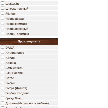
Шоколад
Штрокс темный
Яблоня
Ясень асахи
Ясень коимбра
Ясень снежный
Ясень Таормина
Производитель
DAIVA
Альфа плюс
Арида
Аскона
БМК мебель
БТС Россия
Вегас
Висан
Витра (Давита)
Гербор- холдинг
Гранд Микс
Домини (Мелитополь мебель)