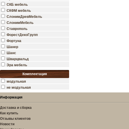
СКБ мебель
СКФМ мебель
СлонимДревМебель
СлонимМебель
Ставрополь
ФорестДекоГрупп
Фортуна
Шанер
Шанс
Шварцвальд
Эра мебель
Комплектация
модульная
не модульная
Информация
Доставка и сборка
Как купить
Отзывы клиентов
Новости