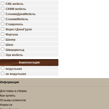
СКБ мебель
СКФМ мебель
СлонимДревМебель
СлонимМебель
Ставрополь
ФорестДекоГрупп
Фортуна
Шанер
Шанс
Шварцвальд
Эра мебель
Комплектация
модульная
не модульная
Информация
Доставка и сборка
Как купить
Отзывы клиентов
Новости