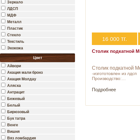
Зеркало
ЛДСП
МДФ
Металл
Пластик
Стекло
тг.
16 000
Текстиль
Экокожа
Столик подкатной М
Цвет
Айвори
Столик подкатной М
Акация мали бронз
-изгототовлен из лдсп
Производство:…
Акация Молдау
Аляска
Подробнее
Антрацит
Бежевый
Белый
Бирюзовый
Бук татра
Венге
Вишня
Вяз ломбардия