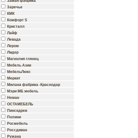
Заман фабрика
Заречье
КМК
Комфорт S
Кристалл
Лайф
Левада
Лером
Лидер
Магнолия глянец
Мебель Азии
МебельЛюкс
Меркит
Милана фабрика -Краснодар
Мэри МБ мебель
Неман
ОСТАМЕБЕЛЬ
Пинскдрев
Полини
Росмебель
Россдиван
Ружана