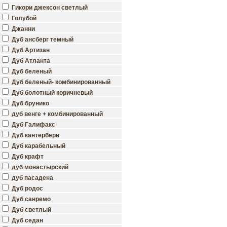
Гикори джексон светлый
Голубой
Джанни
Дуб ансберг темный
Дуб Артизан
Дуб Атланта
Дуб беленый
Дуб беленый- комбинированный
Дуб болотный коричневый
Дуб брунико
дуб венге + комбинированный
Дуб Галифакс
Дуб кантербери
Дуб карабельный
Дуб крафт
дуб монастырский
дуб пасадена
Дуб родос
Дуб санремо
Дуб светлый
Дуб седан