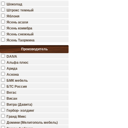
Шоколад
Штрокс темный
Яблоня
Ясень асахи
Ясень коимбра
Ясень снежный
Ясень Таормина
Производитель
DAIVA
Альфа плюс
Арида
Аскона
БМК мебель
БТС Россия
Вегас
Висан
Витра (Давита)
Гербор- холдинг
Гранд Микс
Домини (Мелитополь мебель)