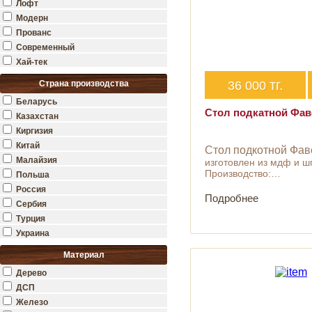
Лофт
Модерн
Прованс
Современный
Хай-тек
тг.
Страна производства
36 000
Беларусь
Стол подкатной Фав
Казахстан
Киргизия
Китай
Стол подкотной Фа
Малайзия
изготовлен из мдф и ш
Производство:…
Польша
Россия
Подробнее
Сербия
Турция
Украина
Материал
Дерево
ДСП
Железо