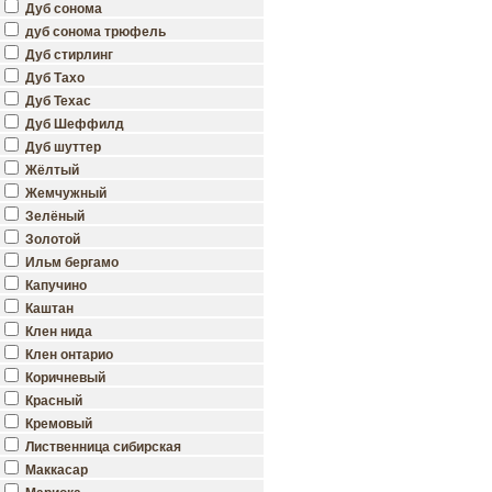
Дуб сонома
дуб сонома трюфель
Дуб стирлинг
Дуб Тахо
Дуб Техас
Дуб Шеффилд
Дуб шуттер
Жёлтый
Жемчужный
Зелёный
Золотой
Ильм бергамо
Капучино
Каштан
Клен нида
Клен онтарио
Коричневый
Красный
Кремовый
Лиственница сибирская
Маккасар