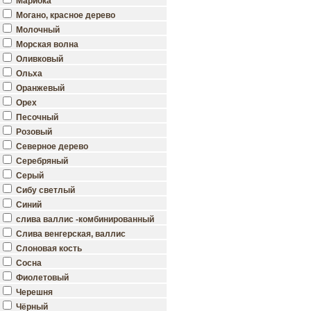
Мариока
Могано, красное дерево
Молочный
Морская волна
Оливковый
Ольха
Оранжевый
Орех
Песочный
Розовый
Северное дерево
Серебряный
Серый
Сибу светлый
Синий
слива валлис -комбинированный
Слива венгерская, валлис
Слоновая кость
Сосна
Фиолетовый
Черешня
Чёрный