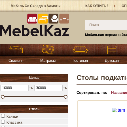
Мебель Со Склада в Алматы
КАК КУПИТЬ?
ОП
Мобильная версия сайт
Спальня
Матрасы
Гостиная
Детская
Столы подкат
Цена:
тг.
тг.
Сортировать по:
Названи
Стиль
Кантри
Классика