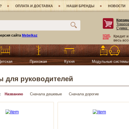
?
ОПЛАТА И ДОСТАВКА
НАШИ БРЕНДЫ
НОВОСТИ
Корзин
Товаро
Сумма:
ерсия сайта
Mebelkaz
Кредит и
весь асс
Детская
Прихожая
Кухня
Модульные системы
ы для руководителей
:
Названию
Сначала дешевые
Сначала дорогие