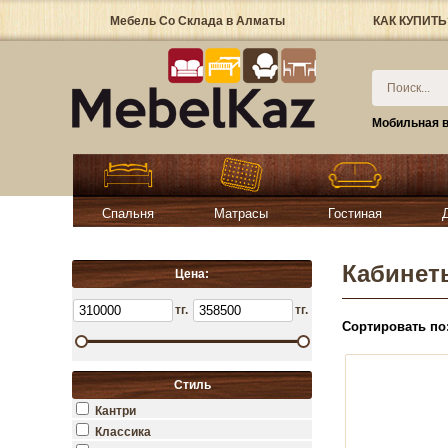
Мебель Со Склада в Алматы
КАК КУПИТЬ
Мобильная в
Спальня
Матрасы
Гостиная
Кабинет
Цена:
тг.
тг.
Сортировать по
Стиль
Кантри
Классика