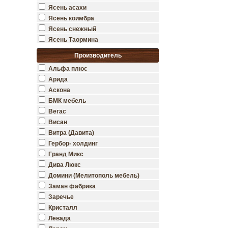
Ясень асахи
Ясень коимбра
Ясень снежный
Ясень Таормина
Производитель
Альфа плюс
Арида
Аскона
БМК мебель
Вегас
Висан
Витра (Давита)
Гербор- холдинг
Гранд Микс
Дива Люкс
Домини (Мелитополь мебель)
Заман фабрика
Заречье
Кристалл
Левада