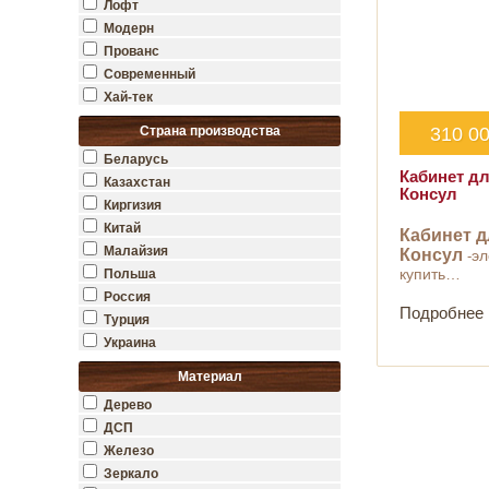
Лофт
Модерн
Прованс
Современный
Хай-тек
Страна производства
310 0
Беларусь
Кабинет д
Казахстан
Консул
Киргизия
Китай
Кабинет д
Малайзия
Консул
эл
-
купить…
Польша
Россия
Подробнее
Турция
Украина
Материал
Дерево
ДСП
Железо
Зеркало