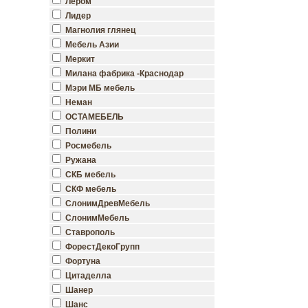
Лером
Лидер
Магнолия глянец
Мебель Азии
Меркит
Милана фабрика -Краснодар
Мэри МБ мебель
Неман
ОСТАМЕБЕЛЬ
Полини
Росмебель
Ружана
СКБ мебель
СКФ мебель
СлонимДревМебель
СлонимМебель
Ставрополь
ФорестДекоГрупп
Фортуна
Цитаделла
Шанер
Шанс