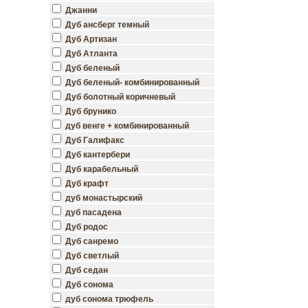
Джанни
Дуб ансберг темный
Дуб Артизан
Дуб Атланта
Дуб беленый
Дуб беленый- комбинированный
Дуб болотный коричневый
Дуб брунико
дуб венге + комбинированный
Дуб Галифакс
Дуб кантербери
Дуб карабельный
Дуб крафт
дуб монастырский
дуб пасадена
Дуб родос
Дуб санремо
Дуб светлый
Дуб седан
Дуб сонома
дуб сонома трюфель