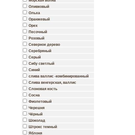
Морская волна
Оливковый
Ольха
Оранжевый
Орех
Песочный
Розовый
Северное дерево
Серебряный
Серый
Сибу светлый
Синий
слива валлис -комбинированный
Слива венгерская, валлис
Слоновая кость
Сосна
Фиолетовый
Черешня
Чёрный
Шоколад
Штрокс темный
Яблоня