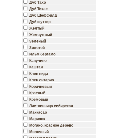
Дуб Тахо
Дуб Техас
Дуб Шеффилд
Дуб шуттер
Жёлтый
Жемчужный
Зелёный
Золотой
Ильм бергамо
Капучино
Каштан
Клен нида
Клен онтарио
Коричневый
Красный
Кремовый
Лиственница сибирская
Маккасар
Мариока
Могано, красное дерево
Молочный