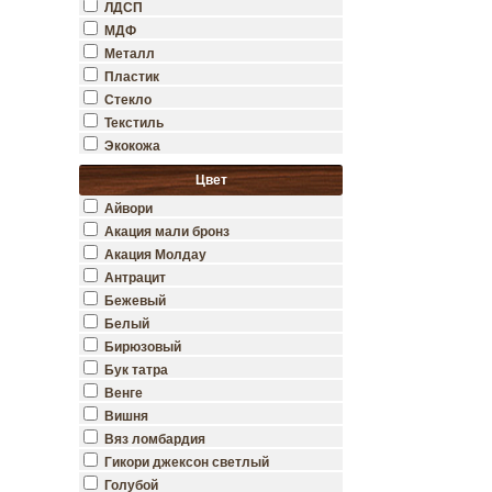
ЛДСП
МДФ
Металл
Пластик
Стекло
Текстиль
Экокожа
Цвет
Айвори
Акация мали бронз
Акация Молдау
Антрацит
Бежевый
Белый
Бирюзовый
Бук татра
Венге
Вишня
Вяз ломбардия
Гикори джексон светлый
Голубой