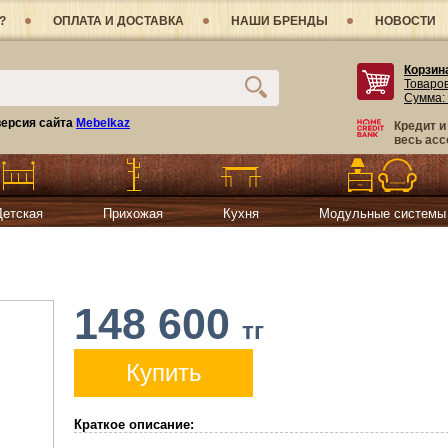
?
ОПЛАТА И ДОСТАВКА
НАШИ БРЕНДЫ
НОВОСТИ
Корзин
Товаро
Сумма:
ерсия сайта
Mebelkaz
Кредит и
весь асс
Детская
Прихожая
Кухня
Модульные системы
148 600
тг
Купить
Краткое описание: