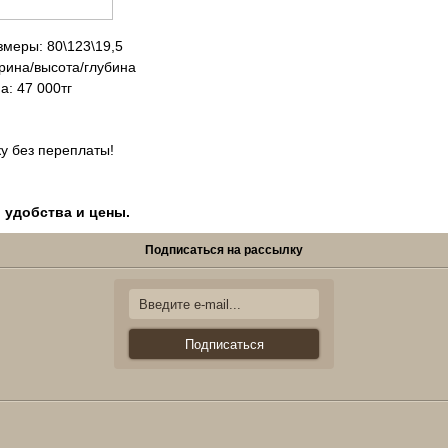
змеры: 80\123\19,5
на/высота/глубина
000тг
у без переплаты!
, удобства и цены.
Подписаться на рассылку
Подписаться