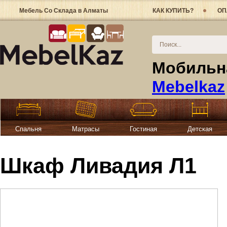
Мебель Со Склада в Алматы
КАК КУПИТЬ?
ОП
Мобильна
Mebelkaz
Спальня
Матрасы
Гостиная
Детская
Шкаф Ливадия Л1