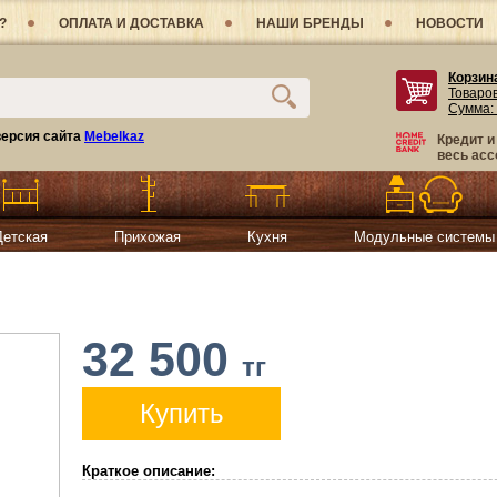
?
ОПЛАТА И ДОСТАВКА
НАШИ БРЕНДЫ
НОВОСТИ
Корзин
Товаро
Сумма:
ерсия сайта
Mebelkaz
Кредит и
весь асс
Детская
Прихожая
Кухня
Модульные системы
32 500
тг
Купить
Краткое описание: