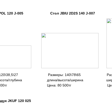
L 120 J-005 Стол JBIU 2D2S 140 J-007 Кро
0\38,5\27 Размеры: 140\78\65 Размеры: 
ота/глубина длина/высота/ширина ширина/в
500тг Цена: 80 500тг Цена: 52
JKUF 120 025