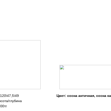
меры: 120\47,5\49
Цвет: сосна античная, сосна к
ысота/глубина
: 42 900тг