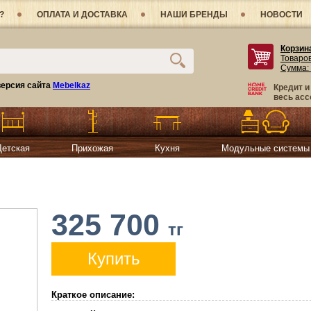
?
ОПЛАТА И ДОСТАВКА
НАШИ БРЕНДЫ
НОВОСТИ
Корзин
Товаро
Сумма:
ерсия сайта
Mebelkaz
Кредит и
весь асс
Детская
Прихожая
Кухня
Модульные системы
325 700
тг
Купить
Краткое описание: