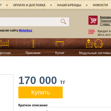
?
ОПЛАТА И ДОСТАВКА
НАШИ БРЕНДЫ
НОВОСТИ
Корзин
Товаро
Сумма:
ерсия сайта
Mebelkaz
Кредит и
весь асс
Детская
Прихожая
Кухня
Модульные системы
170 000
тг
Купить
Краткое описание: