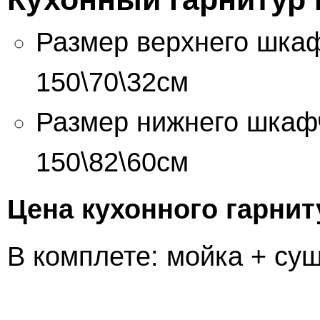
Размер верхнего шкаф
150\70\32см
Размер нижнего шкафч
150\82\60см
Цена кухонного гарнит
В комплете: мойка + су