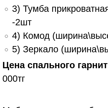
3) Тумба прикроватная
-2шт
4) Комод (ширина\высо
5) Зеркало (ширина\вы
Цена спального гарни
000тг