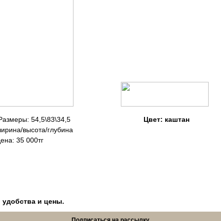
Размеры: 54,5\83\34,5
Цвет: каштан 
ина/высота/глубина
на: 35 000тг
, удобства и цены.
Подписаться на рассылку