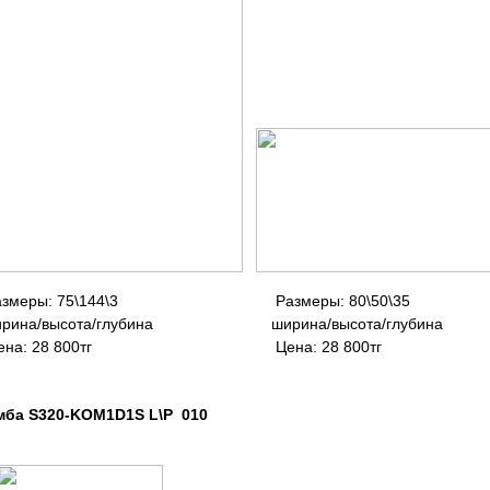
1 Размеры: 75\144\3 Размеры: 80
на/высота/глубина ширина/высота/г
: 28 800тг Цена: 28 800т
320-KOM1D1S L\P 010