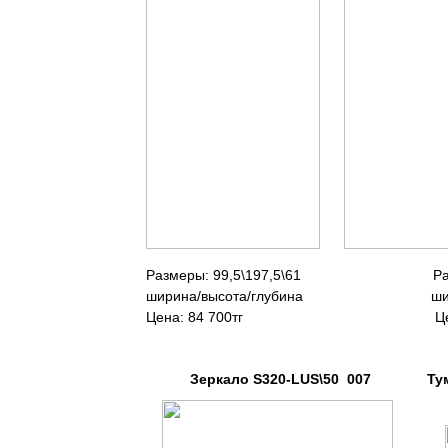
Размеры: 99,5\197,5\6
ширина/высота/глубина шири
Цена: 84 700тг Цена
Зеркало S320-LUS\50 007 Тумба S