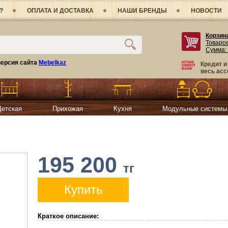
?
ОПЛАТА И ДОСТАВКА
НАШИ БРЕНДЫ
НОВОСТИ
Корзин
Товаро
Сумма:
ерсия сайта
Mebelkaz
Кредит и
весь асс
Детская
Прихожая
Кухня
Модульные системы
195 200
тг
Купить
Краткое описание: