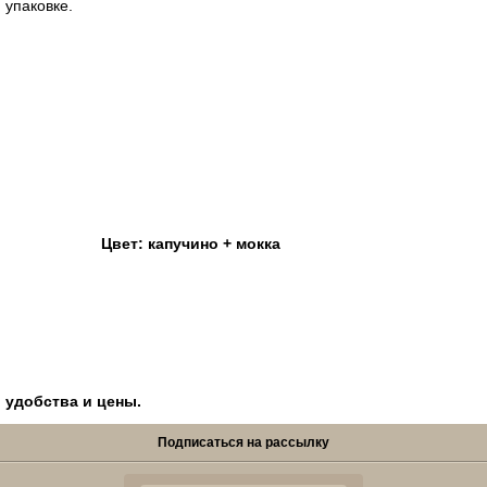
 упаковке.
,5\60
Цвет: капучино + мокка
ина
, удобства и цены.
Подписаться на рассылку