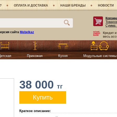
?
ОПЛАТА И ДОСТАВКА
НАШИ БРЕНДЫ
НОВОСТИ
Корзин
Товаро
Сумма:
ерсия сайта
Mebelkaz
Кредит и
весь асс
Детская
Прихожая
Кухня
Модульные системы
38 000
тг
Купить
Краткое описание: