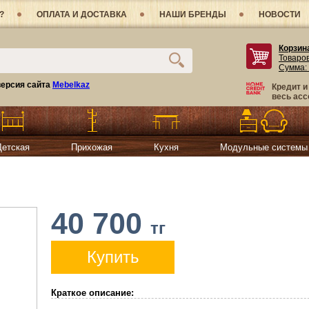
?
ОПЛАТА И ДОСТАВКА
НАШИ БРЕНДЫ
НОВОСТИ
Корзин
Товаро
Сумма:
ерсия сайта
Mebelkaz
Кредит и
весь асс
Детская
Прихожая
Кухня
Модульные системы
40 700
тг
Купить
Краткое описание: