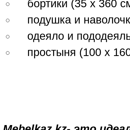
бортики (35 х 360 см
подушка и наволочка
одеяло и пододеяльн
простыня (100 х 160
Mebelkaz.kz- это иде