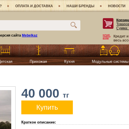
?
ОПЛАТА И ДОСТАВКА
НАШИ БРЕНДЫ
НОВОСТИ
Корзин
Товаро
Сумма:
ерсия сайта
Mebelkaz
Кредит и
весь асс
Детская
Прихожая
Кухня
Модульные системы
40 000
тг
Купить
Краткое описание: