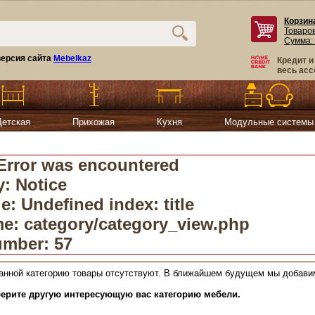
Корзин
Товаро
Сумма:
ерсия сайта
Mebelkaz
Кредит и
весь асс
Детская
Прихожая
Кухня
Модульные системы
Error was encountered
y: Notice
: Undefined index: title
me: category/category_view.php
umber: 57
анной категорию товары отсутствуют. В ближайшем будущем мы добави
ерите другую интересующую вас категорию мебели.