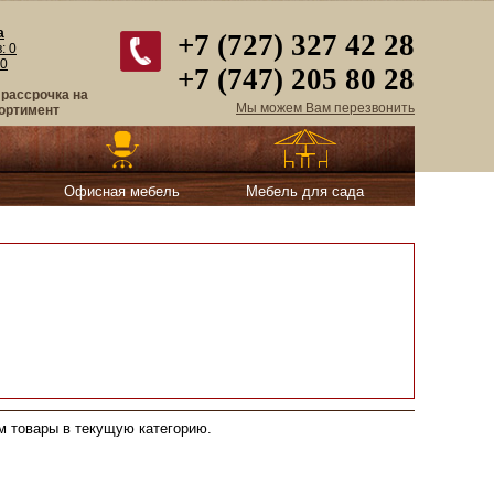
а
+7 (727) 327 42 28
в:
0
0
+7 (747) 205 80 28
 рассрочка на
Мы можем Вам перезвонить
ортимент
Офисная мебель
Мебель для сада
м товары в текущую категорию.