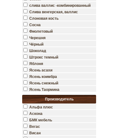
слива валлис -комбинированный
Слива венгерская, валлис
Слоновая кость
Сосна
Фиолетовый
Черешня
Чёрный
Шоколад
Штрокс темный
Яблоня
Ясень асахи
Ясень коимбра
Ясень снежный
Ясень Таормина
Производитель
Альфа плюс
Аскона
БМК мебель
Вегас
Висан