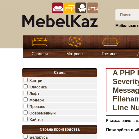
Мобильная в
Спальня
Матрасы
Гостиная
A PHP 
Стиль
Severit
Кантри
Классика
Message
Лофт
Filena
Модерн
Line N
Прованс
Современный
Хай-тек
К сожалению в д
Страна производства
Пожалуйста выб
Беларусь