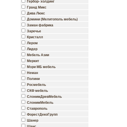
Гербор- холдинг
Гранд Микс
Дива Люкс
Домини (Мелитополь мебель)
Заман фабрика
Заречье
Кристалл
Лером
Лидер
Мебель Азии
Меркит
Мэри МБ мебель
Неман
Полини
Росмебель
СКФ мебель
СлонимДревМебель
СлонимМебель
Ставрополь
ФорестДекоГрупп
Шанер
Шанс