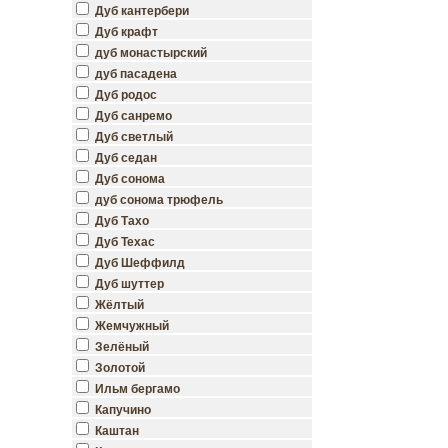
Дуб кантербери
Дуб крафт
дуб монастырский
дуб пасадена
Дуб родос
Дуб санремо
Дуб светлый
Дуб седан
Дуб сонома
дуб сонома трюфель
Дуб Тахо
Дуб Техас
Дуб Шеффилд
Дуб шуттер
Жёлтый
Жемчужный
Зелёный
Золотой
Ильм бергамо
Капучино
Каштан