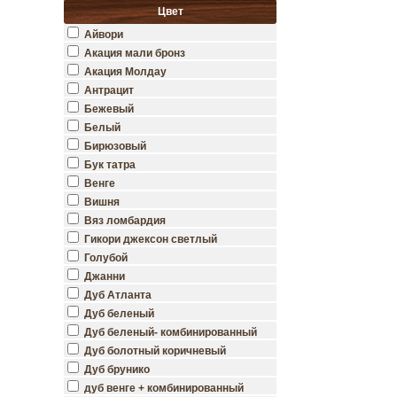
Цвет
Айвори
Акация мали бронз
Акация Молдау
Антрацит
Бежевый
Белый
Бирюзовый
Бук татра
Венге
Вишня
Вяз ломбардия
Гикори джексон светлый
Голубой
Джанни
Дуб Атланта
Дуб беленый
Дуб беленый- комбинированный
Дуб болотный коричневый
Дуб брунико
дуб венге + комбинированный