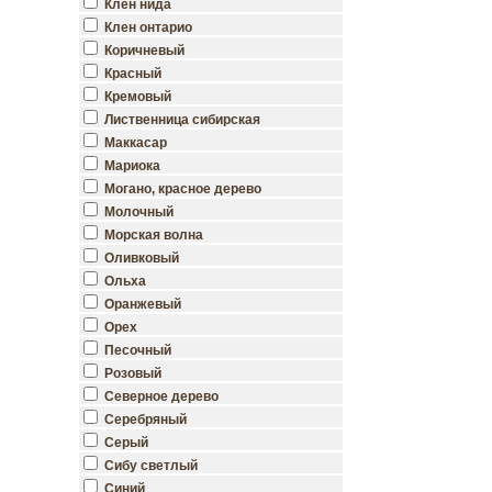
Клен нида
Клен онтарио
Коричневый
Красный
Кремовый
Лиственница сибирская
Маккасар
Мариока
Могано, красное дерево
Молочный
Морская волна
Оливковый
Ольха
Оранжевый
Орех
Песочный
Розовый
Северное дерево
Серебряный
Серый
Сибу светлый
Синий