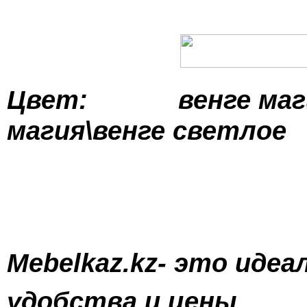
Цвет: венге маги
магия\венге све
Mebelkaz.kz- это иде
удобства и цены.