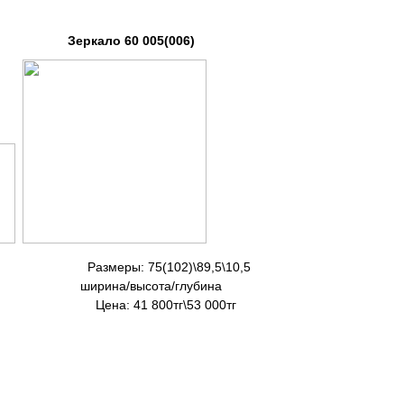
ало 60 005(006)
Размеры: 75(102)\89,5\10,5
 ширина/высота/глубина
на: 41 800тг\53 00
0тг