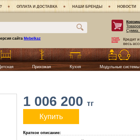
?
ОПЛАТА И ДОСТАВКА
НАШИ БРЕНДЫ
НОВОСТИ
Корзин
Товаро
Сумма:
ерсия сайта
Mebelkaz
Кредит и
весь асс
Детская
Прихожая
Кухня
Модульные системы
1 006 200
тг
Купить
Краткое описание: