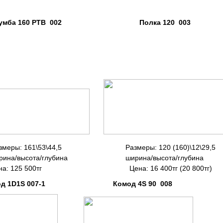
 160 РТВ 002 Полка 120 003 Зерк
ы: 161\53\44,5
Размеры: 120 (160)\12\29,5
на/высота/глубина ширина/высота/глубина
00тг Цена: 16 400тг (20 800тг) Це
1S 007-1 Комод 4S 90 008