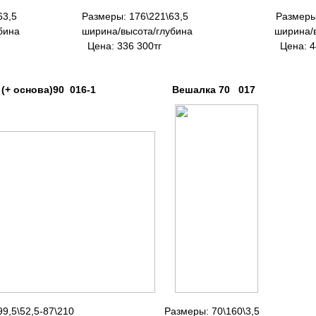
21\63,5
Размеры: 176\221\63,5
Размеры:
а/глубина ширина/высота/глубина ширина/высо
700тг Цена: 336 300тг Цена: 446 5
ва)90 016-1 Вешалка 70 017 Тумба д
,5\52,5-87\210
Размеры: 70\160\3,5