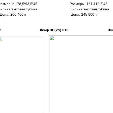
ы: 178,5\93,5\45
Размеры: 161\119,5\45
ысота/глубина ширина/высота/глубина ши
00 400тг Цена: 245 800тг Цен
12 Шкаф 3D(2S) 013 Шкаф 4D(