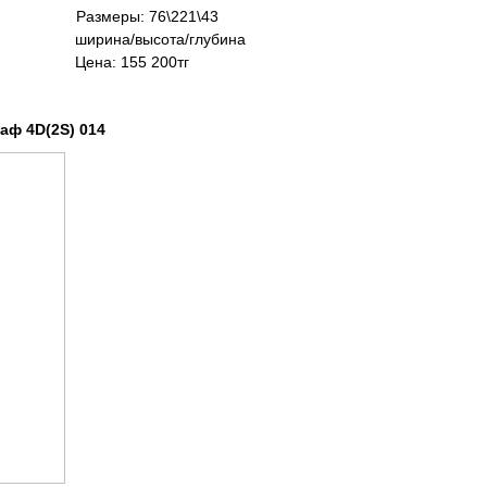
Размеры: 76\221\43
рина/высота/глубина
а: 155 200тг
2S) 014