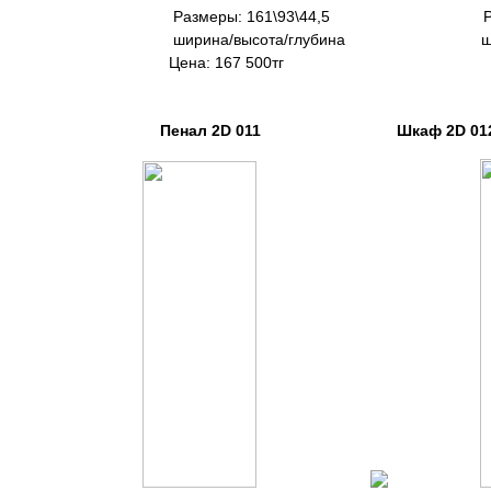
Размеры: 161\93\44,5 Размер
ширина/высота/глубина ширина/в
Цена: 167 500тг Цена: 2
Пенал 2D 011 Шкаф 2D 0