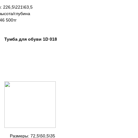
 226,5\221\63,5
та/глубина
00тг
ля обуви 1D 018
Размеры: 72,5\50,5\35