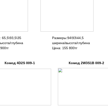
 65,5\93,5\35
Размеры:94\93\44,5
ота/глубина ширина/высота/глубина
 900тг Цена: 155 800тг
2S 009-1 Комод 2W3S1B 009-2 В